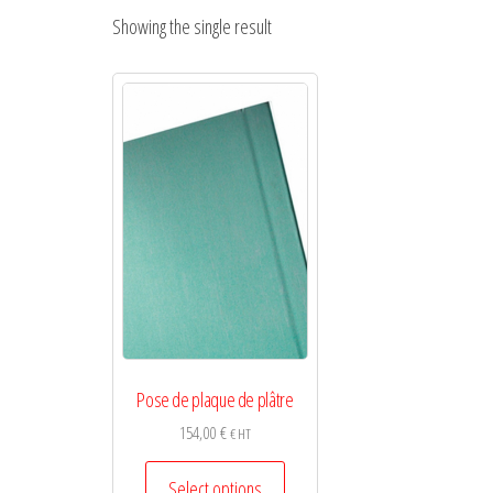
Showing the single result
Pose de plaque de plâtre
154,00
€
€ HT
This
Select options