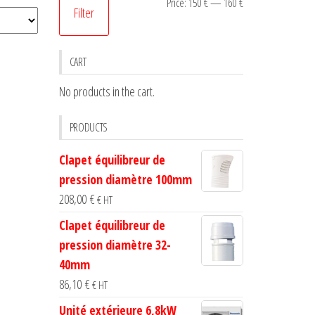
Min
Max
Price:
150 €
—
160 €
Filter
price
price
CART
No products in the cart.
PRODUCTS
Clapet équilibreur de
pression diamètre 100mm
208,00
€
€ HT
Clapet équilibreur de
pression diamètre 32-
40mm
86,10
€
€ HT
Unité extérieure 6,8kW