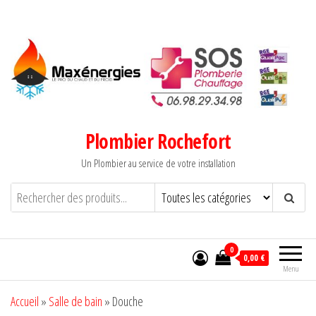
Aller
au
contenu
Plombier Rochefort
Un Plombier au service de votre installation
0
0,00 €
Menu
Accueil
»
Salle de bain
»
Douche