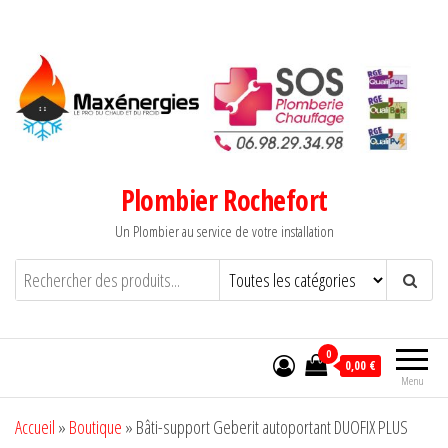
Aller
au
contenu
Plombier Rochefort
Un Plombier au service de votre installation
0
0,00 €
Menu
Accueil
»
Boutique
»
Bâti-support Geberit autoportant DUOFIX PLUS