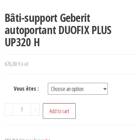
Bâti-support Geberit
autoportant DUOFIX PLUS
UP320 H
676,00
€
€ HT
Vous êtes :
Bâti-
-
+
Add to cart
support
Geberit
autoportant