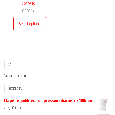
Concerto 3
395,60
€
€ HT
This
Select options
product
has
multiple
variants.
The
options
CART
may
No products in the cart.
be
chosen
PRODUCTS
on
the
Clapet équilibreur de pression diamètre 100mm
product
208,00
€
€ HT
page