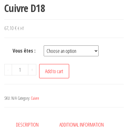
Cuivre D18
67,10
€
€ HT
Vous êtes :
Cuivre
-
+
Add to cart
D18
quantity
SKU:
N/A
Category:
Cuivre
DESCRIPTION
ADDITIONAL INFORMATION