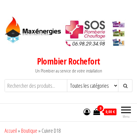
Aller
au
contenu
Plombier Rochefort
Un Plombier au service de votre installation
0
0,00 €
Menu
Accueil
»
Boutique
»
Cuivre D18