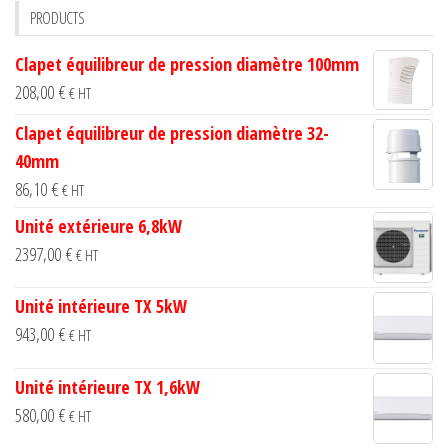
PRODUCTS
on
the
Clapet équilibreur de pression diamètre 100mm
product
208,00
€
€ HT
page
Clapet équilibreur de pression diamètre 32-
40mm
86,10
€
€ HT
Unité extérieure 6,8kW
2397,00
€
€ HT
Unité intérieure TX 5kW
943,00
€
€ HT
Unité intérieure TX 1,6kW
580,00
€
€ HT