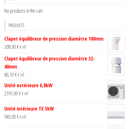
be
may
chosen
No products in the cart.
be
on
chosen
PRODUCTS
the
on
product
the
Clapet équilibreur de pression diamètre 100mm
page
product
208,00
€
€ HT
page
Clapet équilibreur de pression diamètre 32-
40mm
86,10
€
€ HT
Unité extérieure 6,8kW
2397,00
€
€ HT
Unité intérieure TX 5kW
943,00
€
€ HT