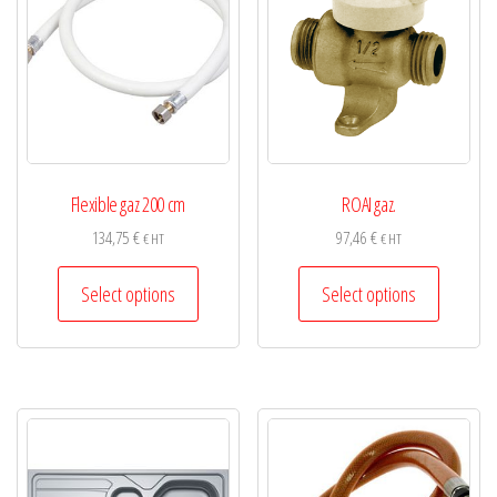
Flexible gaz 200 cm
ROAI gaz.
134,75
€
97,46
€
€ HT
€ HT
This
This
Select options
Select options
product
product
has
has
multiple
multiple
variants.
variants.
The
The
options
options
may
may