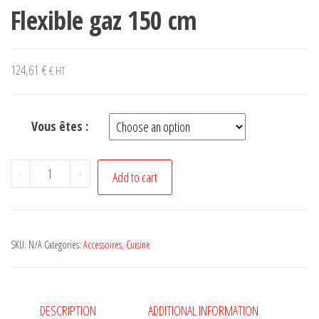
Flexible gaz 150 cm
124,61
€
€ HT
Vous êtes :
Flexible
-
+
Add to cart
gaz
150
cm
SKU:
N/A
Categories:
Accessoires
,
Cuisine
quantity
DESCRIPTION
ADDITIONAL INFORMATION