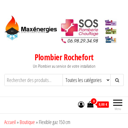
Aller
au
contenu
Plombier Rochefort
Un Plombier au service de votre installation
0
0,00 €
Menu
Accueil
»
Boutique
»
Flexible gaz 150 cm