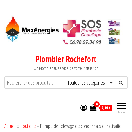
Aller
au
contenu
Plombier Rochefort
Un Plombier au service de votre installation
0
0,00 €
Menu
Accueil
»
Boutique
»
Pompe de relevage de condensats climatisation.