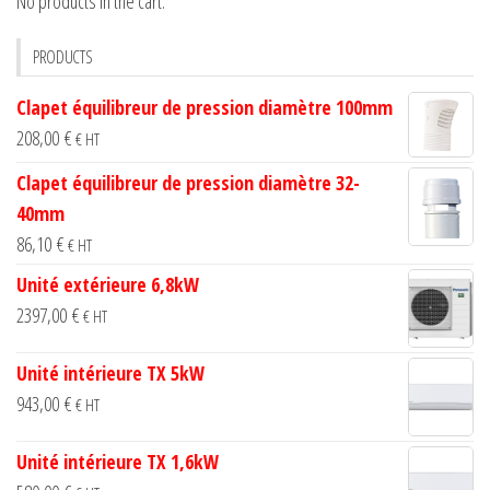
No products in the cart.
be
chosen
PRODUCTS
on
the
Clapet équilibreur de pression diamètre 100mm
product
208,00
€
€ HT
page
Clapet équilibreur de pression diamètre 32-
40mm
86,10
€
€ HT
Unité extérieure 6,8kW
2397,00
€
€ HT
Unité intérieure TX 5kW
943,00
€
€ HT
Unité intérieure TX 1,6kW