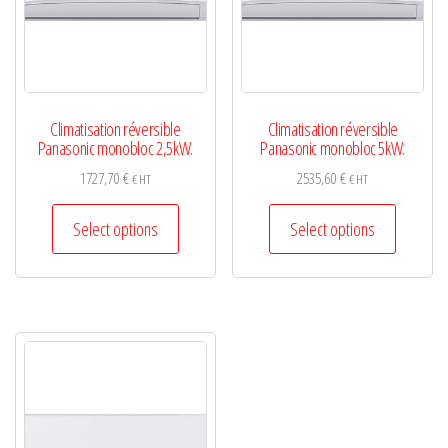
Climatisation réversible
Climatisation réversible
Panasonic monobloc 2,5kW.
Panasonic monobloc 5kW.
1727,70
€
2535,60
€
€ HT
€ HT
This
This
Select options
Select options
product
product
has
has
multiple
multiple
variants.
variants.
The
The
options
options
may
may
be
be