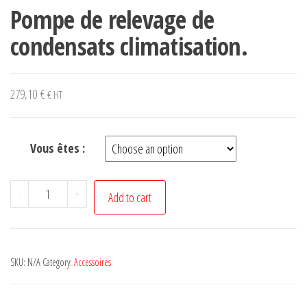
Pompe de relevage de
condensats climatisation.
279,10
€
€ HT
Vous êtes :
Pompe
-
+
Add to cart
de
relevage
de
SKU:
N/A
Category:
Accessoires
condensats
climatisation.
quantity