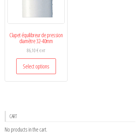
on
the
the
product
product
page
page
Clapet équilibreur de pression
diamètre 32-40mm
86,10
€
€ HT
This
Select options
product
has
multiple
variants.
The
options
CART
may
No products in the cart.
be
chosen