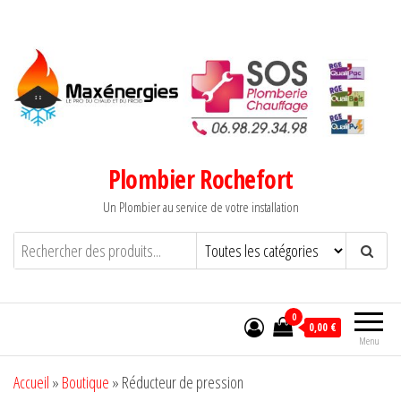
Aller
au
contenu
Plombier Rochefort
Un Plombier au service de votre installation
0
0,00 €
Menu
Accueil
»
Boutique
»
Réducteur de pression