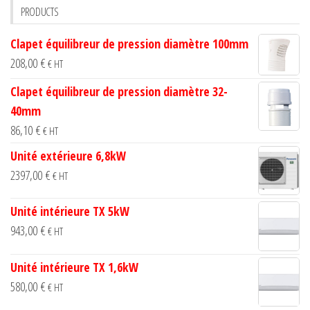
PRODUCTS
on
the
Clapet équilibreur de pression diamètre 100mm
product
208,00
€
€ HT
page
Clapet équilibreur de pression diamètre 32-
40mm
86,10
€
€ HT
Unité extérieure 6,8kW
2397,00
€
€ HT
Unité intérieure TX 5kW
943,00
€
€ HT
Unité intérieure TX 1,6kW
580,00
€
€ HT