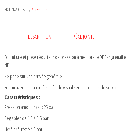
quantity
SKU:
N/A
Category:
Accessoires
DESCRIPTION
PIÈCE JOINTE
Fourniture et pose réducteur de pression à membrane DF 3/4 grenaillé
NF.
Se pose sur une arrivée générale.
Fourni avec un manomètre afin de visualiser la pression de service.
Caractéristiques :
Pression amont maxi. : 25 bar.
Réglable : de 1,5 à 5,5 bar.
Livré pré-réglé à 3 bar.