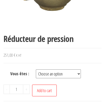
Réducteur de pression
251,00
€
€ HT
Vous êtes :
Réducteur
-
+
Add to cart
de
pression